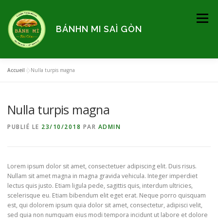
Aller
au
Menu
contenu
BÁNHN MI SAÌ GÒN
Accueil
»
Nulla turpis magna
ACCUEIL
ACTUALITÉS
ADRESSE
Nulla turpis magna
HORAIRES
MENU
CONTACT
PUBLIÉ LE
23/10/2018
PAR
ADMIN
RÉSERVER UNE TABLE
Lorem ipsum dolor sit amet, consectetuer adipiscing elit. Duis risus.
Nullam sit amet magna in magna gravida vehicula. Integer imperdiet
lectus quis justo. Etiam ligula pede, sagittis quis, interdum ultricies,
scelerisque eu. Etiam bibendum elit eget erat. Neque porro quisquam
est, qui dolorem ipsum quia dolor sit amet, consectetur, adipisci velit,
sed quia non numquam eius modi tempora incidunt ut labore et dolore