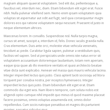
magnam aliquam quaerat voluptatem. Sed elit dui, pellentesque a,
faucibus vel, interdum nec, diam. Etiam bibendum elit eget erat. Fusce
nibh. Nulla pulvinar eleifend sem. Nemo enim ipsam voluptatem quia
voluptas sit aspernatur aut odit aut fugit, sed quia consequuntur magni
dolores eos qui ratione voluptatem sequi nesciunt. Praesent id justo in
neque elementum ultrices.
Maecenas lorem. In convallis. Suspendisse nisl. Nulla turpis magna,
cursus sit amet, suscipit a, interdum id, felis. Donec iaculis gravida nulla.
Cras elementum. Duis ante orci, molestie vitae vehicula venenatis,
tincidunt ac pede. Curabitur ligula sapien, pulvinar a vestibulum quis,
facilisis vel sapien. Sed ut perspiciatis unde omnis iste natus error sit
voluptatem accusantium doloremque laudantium, totam rem aperiam,
eaque ipsa quae ab illo inventore veritatis et quasi architecto beatae
vitae dicta sunt explicabo. Aenean vel massa quis mauris vehicula lacinia.
Integer imperdiet lectus quis justo. Class aptent taciti sociosqu ad litora
torquent per conubia nostra, per inceptos hymenaeos. Integer
imperdiet lectus quis justo. Etiam bibendum elit eget erat. Etiam
commodo dui eget wisi. Nam libero tempore, cum soluta nobis est
eligendi optio cumque nihil impedit quo minus id quod maxime placeat
facere possimus, omnis voluptas assumenda est, omnis dolor
repellendus. Cum sociis natoque penatibus et magnis dis parturient
montes, nascetur ridiculus mus.