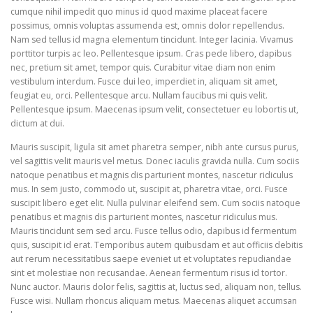
cumque nihil impedit quo minus id quod maxime placeat facere
possimus, omnis voluptas assumenda est, omnis dolor repellendus.
Nam sed tellus id magna elementum tincidunt. Integer lacinia. Vivamus
porttitor turpis ac leo. Pellentesque ipsum. Cras pede libero, dapibus
nec, pretium sit amet, tempor quis. Curabitur vitae diam non enim
vestibulum interdum. Fusce dui leo, imperdiet in, aliquam sit amet,
feugiat eu, orci. Pellentesque arcu. Nullam faucibus mi quis velit.
Pellentesque ipsum. Maecenas ipsum velit, consectetuer eu lobortis ut,
dictum at dui.
Mauris suscipit, ligula sit amet pharetra semper, nibh ante cursus purus,
vel sagittis velit mauris vel metus. Donec iaculis gravida nulla. Cum sociis
natoque penatibus et magnis dis parturient montes, nascetur ridiculus
mus. In sem justo, commodo ut, suscipit at, pharetra vitae, orci. Fusce
suscipit libero eget elit. Nulla pulvinar eleifend sem. Cum sociis natoque
penatibus et magnis dis parturient montes, nascetur ridiculus mus.
Mauris tincidunt sem sed arcu. Fusce tellus odio, dapibus id fermentum
quis, suscipit id erat. Temporibus autem quibusdam et aut officiis debitis
aut rerum necessitatibus saepe eveniet ut et voluptates repudiandae
sint et molestiae non recusandae. Aenean fermentum risus id tortor.
Nunc auctor. Mauris dolor felis, sagittis at, luctus sed, aliquam non, tellus.
Fusce wisi. Nullam rhoncus aliquam metus. Maecenas aliquet accumsan