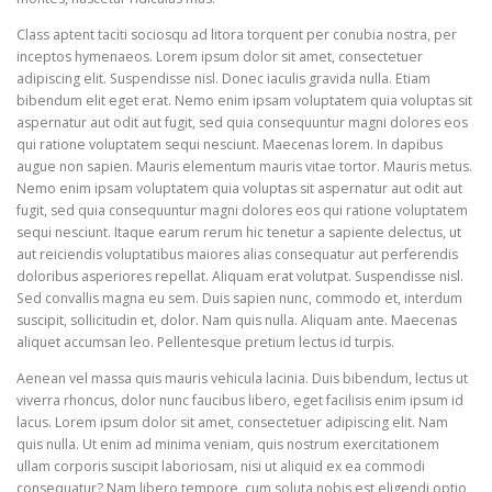
Class aptent taciti sociosqu ad litora torquent per conubia nostra, per
inceptos hymenaeos. Lorem ipsum dolor sit amet, consectetuer
adipiscing elit. Suspendisse nisl. Donec iaculis gravida nulla. Etiam
bibendum elit eget erat. Nemo enim ipsam voluptatem quia voluptas sit
aspernatur aut odit aut fugit, sed quia consequuntur magni dolores eos
qui ratione voluptatem sequi nesciunt. Maecenas lorem. In dapibus
augue non sapien. Mauris elementum mauris vitae tortor. Mauris metus.
Nemo enim ipsam voluptatem quia voluptas sit aspernatur aut odit aut
fugit, sed quia consequuntur magni dolores eos qui ratione voluptatem
sequi nesciunt. Itaque earum rerum hic tenetur a sapiente delectus, ut
aut reiciendis voluptatibus maiores alias consequatur aut perferendis
doloribus asperiores repellat. Aliquam erat volutpat. Suspendisse nisl.
Sed convallis magna eu sem. Duis sapien nunc, commodo et, interdum
suscipit, sollicitudin et, dolor. Nam quis nulla. Aliquam ante. Maecenas
aliquet accumsan leo. Pellentesque pretium lectus id turpis.
Aenean vel massa quis mauris vehicula lacinia. Duis bibendum, lectus ut
viverra rhoncus, dolor nunc faucibus libero, eget facilisis enim ipsum id
lacus. Lorem ipsum dolor sit amet, consectetuer adipiscing elit. Nam
quis nulla. Ut enim ad minima veniam, quis nostrum exercitationem
ullam corporis suscipit laboriosam, nisi ut aliquid ex ea commodi
consequatur? Nam libero tempore, cum soluta nobis est eligendi optio